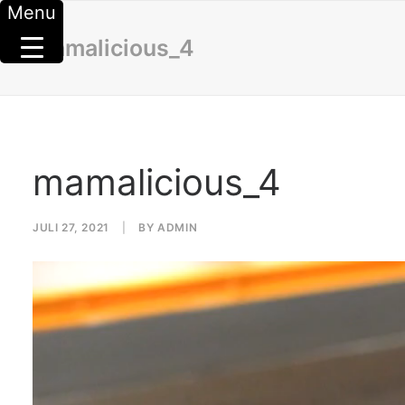
Menu
mamalicious_4
mamalicious_4
JULI 27, 2021
|
BY
ADMIN