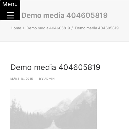
Menu
Demo media 404605819
Home
Demo media 404605819
Demo media 404605819
Demo media 404605819
MÄRZ 16, 2015
|
BY
ADMIN