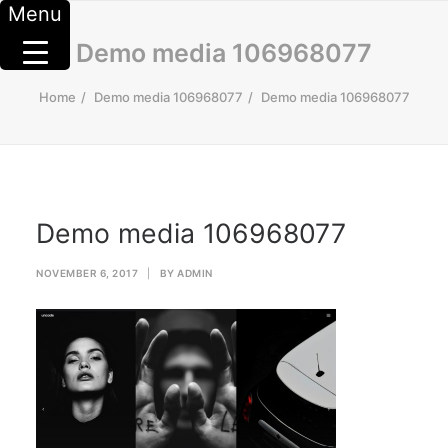
Menu
Demo media 106968077
Home
Demo media 106968077
Demo media 106968077
Demo media 106968077
NOVEMBER 6, 2017
|
BY
ADMIN