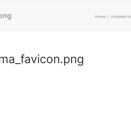
png
Home
cropped-c
ma_favicon.png