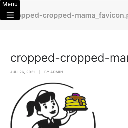
Menu
cropped-cropped-mama_favicon.
cropped-cropped-ma
JULI 26, 2021
|
BY
ADMIN