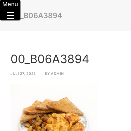
Menu
00_B06A3894
00_B06A3894
JULI 27, 2021
|
BY
ADMIN