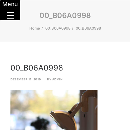
Menu
00_B06A0998
Home
00_B06A0998
00_B06A0998
00_B06A0998
DEZEMBER 11, 2019
|
BY
ADMIN