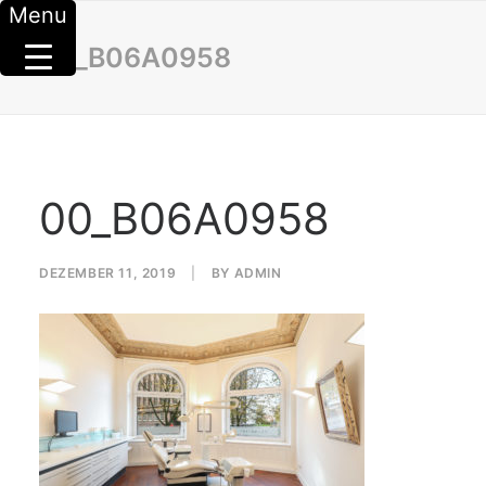
Menu
00_B06A0958
00_B06A0958
DEZEMBER 11, 2019
|
BY
ADMIN