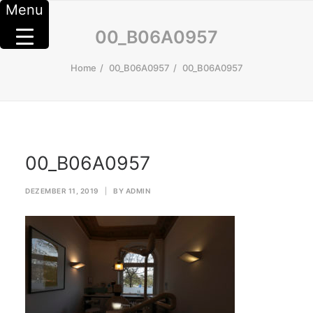
Menu
00_B06A0957
Home
00_B06A0957
00_B06A0957
00_B06A0957
DEZEMBER 11, 2019
|
BY
ADMIN