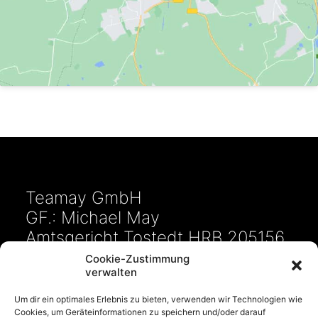
Teamay GmbH
GF.: Michael May
Amtsgericht Tostedt HRB 205156
Ferdinand-Porsche-Straße 2
Cookie-Zustimmung
verwalten
21684 Stade
Tel: 04141/69 05 65
Um dir ein optimales Erlebnis zu bieten, verwenden wir Technologien wie
Cookies, um Geräteinformationen zu speichern und/oder darauf
E-Mail:
info@kfz-team-may.de